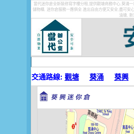
當代
迷你倉
全新裝修
寫字樓
分租,提供
觀塘商務中心
,葵涌
儲物櫃
,
迷你倉
服務一應俱全.進出自由方便又安全,盡可安
油塘,
新
首頁
關于當代
收費一覽
租倉程序
交通路線:
觀塘
葵涌
葵興