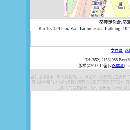
葵興迷你倉:
葵涌
Rm 10, 13/Floor, Wah Fat Industrial Building, 1
文件倉
|
迷
Tel:(852) 21561988 Fax:(
版權@2015.10當代
迷你倉
(ti
當代
迷你倉
跟上時代變化的步伐,滿足客人存放物品之需要.
客人雜物堆放,存儲物品難的家居辦公難題.應對天氣變化,客
足客人的存放需要。吸引荔枝角,長沙灣,葵